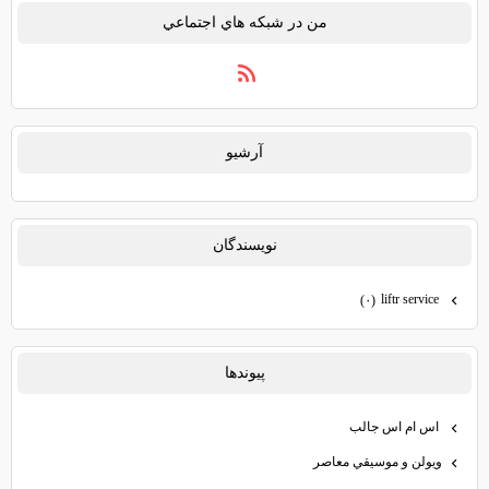
من در شبكه هاي اجتماعي
آرشيو
نويسندگان
liftr service
(۰)
پيوندها
اس ام اس جالب
ويولن و موسيقي معاصر